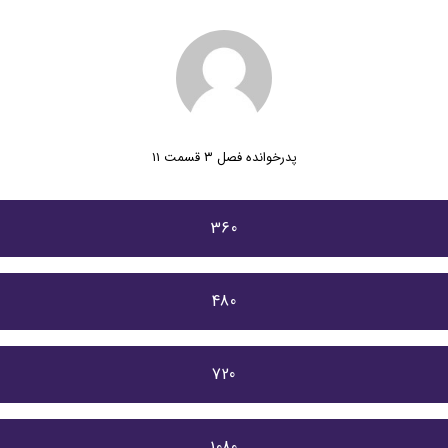
پدرخوانده فصل ۳ قسمت ۱۱
360
480
720
1080