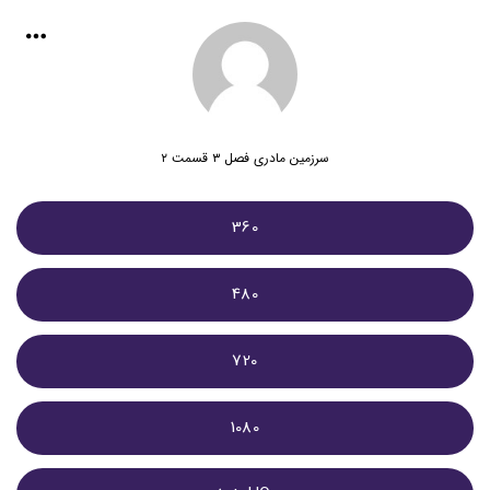
سرزمین مادری فصل ۳ قسمت ۲
360
480
720
1080