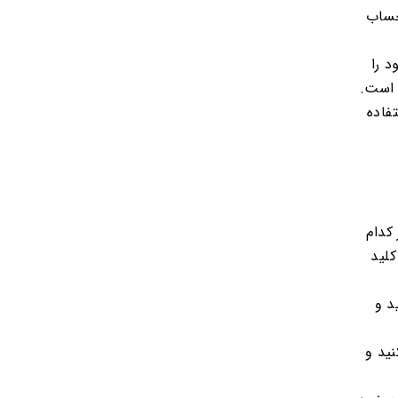
حساب
 را
 است.
فاده
کدام
کلید
د و
نید و