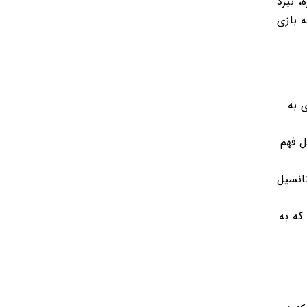
 نبرد
 بازی
 به
ل فهم
انسیل
که به