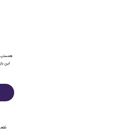
همستر، ر
این باز
نصب