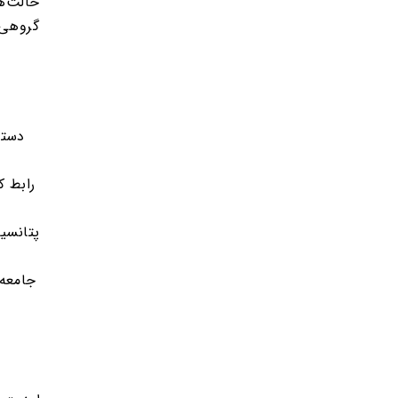
حالت‌ه
گروهی،
دستر
رابط ک
پتانسی
جامعه 