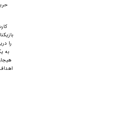
حریف
را دری
به یک
هیجان‌
اهداف 