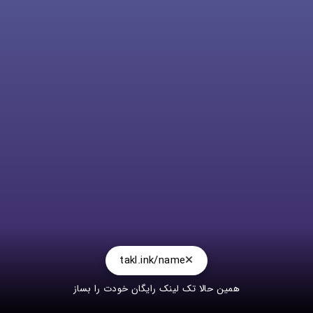
takl.ink/name
همین حالا تک لینک رایگان خودت را بساز