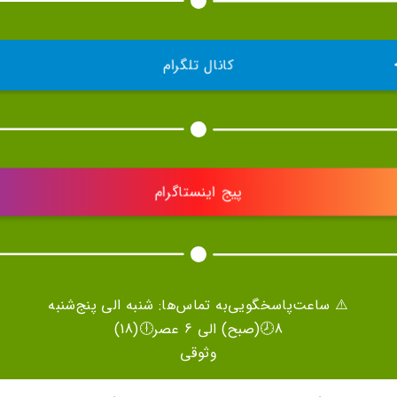
کانال تلگرام
پیج اینستاگرام
⚠️ ساعت‌پاسخگویی‌به تماس‌ها: شنبه الی پنج‌شنبه
8🕗(صبح) الی 6 عصر🕕(18)
وثوقی