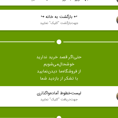
↩️ بازگشت به خانه ↪️
جهت‌بازگشت "كليک" نماييد
حتی‌اگر قصد خرید ندارید
خوشحال‌می‌شویم
از فروشگاه‌ما دیدن‌نمایید
با تشکر از بازدید شما
لیست‌خطوط آماده‌واگذاری
جهت‌دريافت "كليک" نماييد