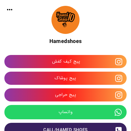
Hamedshoes
پیج کیف کفش 
پیج پوشاک
پیج حراجی
واتساپ
CALL/HAMED SHOES