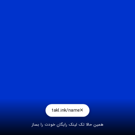
takl.ink/name
همین حالا تک لینک رایگان خودت را بساز