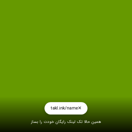
takl.ink/name
همین حالا تک لینک رایگان خودت را بساز