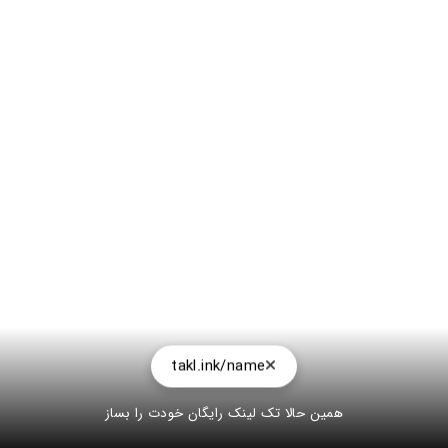
takl.ink/name
همین حالا تک لینک رایگان خودت را بساز