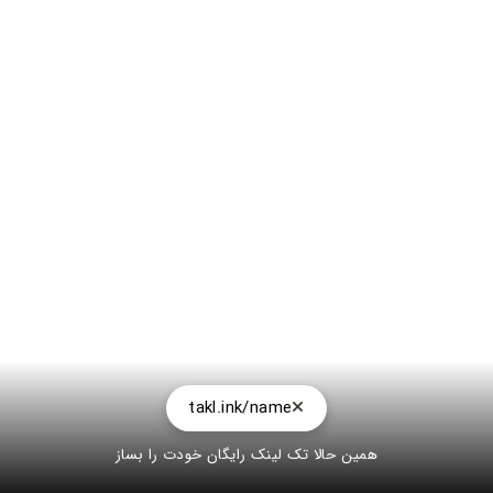
takl.ink/name
همین حالا تک لینک رایگان خودت را بساز