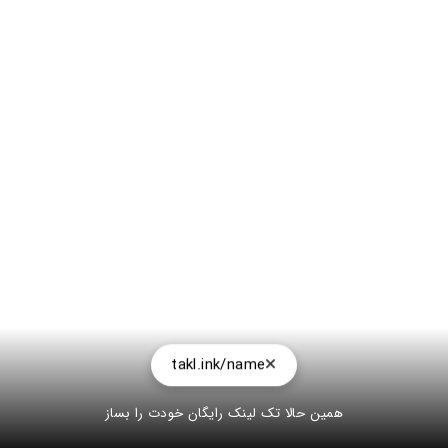
takl.ink/name
همین حالا تک لینک رایگان خودت را بساز