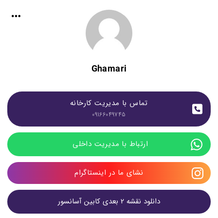
Ghamari
تماس با مدیریت کارخانه
09166049745
ارتباط با مدیریت داخلی 
نشای ما در اینستاگرام
دانلود نقشه 2 بعدی کابین آسانسور