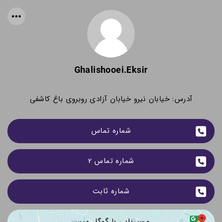
Ghalishooei.eksir
آدرس: خیابان نیرو خیابان آزادی روبروی باغ کاشفی
شماره تماس
شماره تماس 2
شماره ثابت
مسیریابی با گوگل مپس