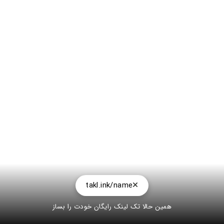
takl.ink/name
همین حالا تک لینک رایگان خودت را بساز