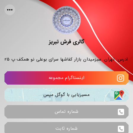
گالری فرش تبریز
آدرس: تهران. سبزمیدان بازار کفاشها سرای بوعلی نو همکف پ ۲۵
اینستاگرام مجموعه
مسیریابی با گوگل مپس
شماره تماس
شماره ثابت