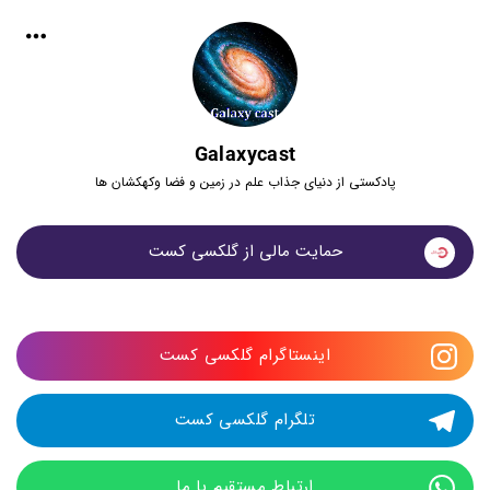
Galaxycast
پادکستی از دنیای جذاب علم در زمین و فضا وکهکشان ها
حمایت مالی از گلکسی کست
اینستاگرام گلکسی کست
تلگرام گلکسی کست
ارتباط مستقیم با ما