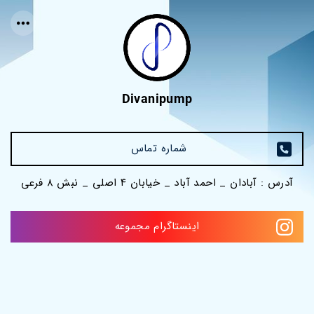
Divanipump
شماره تماس 
آدرس : آبادان _ احمد آباد _ خیابان ۴ اصلی _ نبش ۸ فرعی
اینستاگرام مجموعه