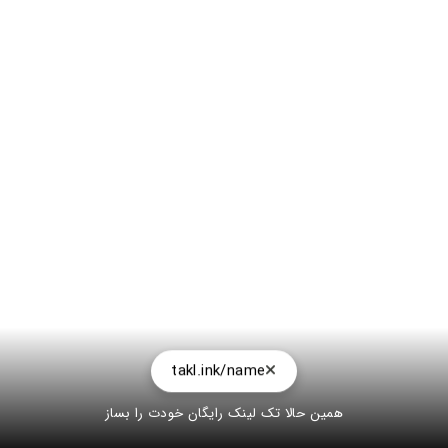
takl.ink/name
همین حالا تک لینک رایگان خودت را بساز