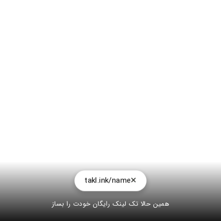
takl.ink/name
همین حالا تک لینک رایگان خودت را بساز