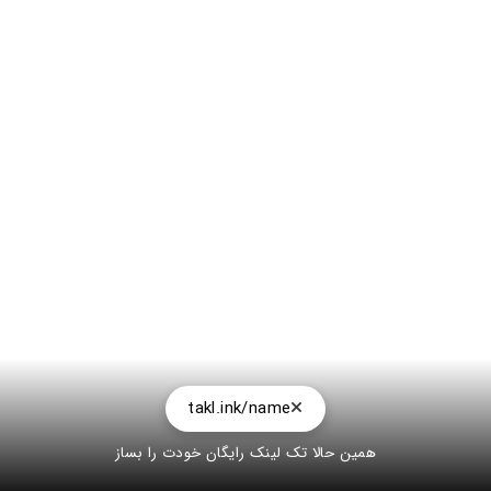
takl.ink/name
همین حالا تک لینک رایگان خودت را بساز