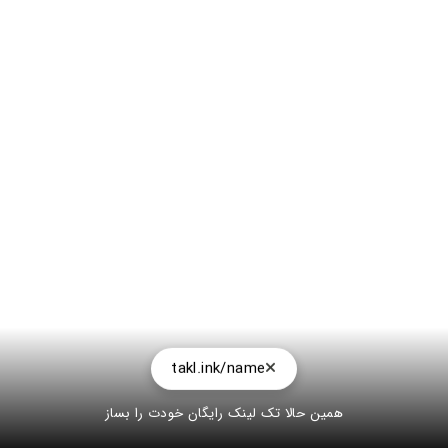
takl.ink/name
همین حالا تک لینک رایگان خودت را بساز