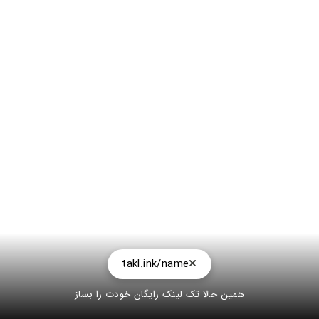
takl.ink/name
همین حالا تک لینک رایگان خودت را بساز