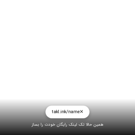
takl.ink/name
همین حالا تک لینک رایگان خودت را بساز