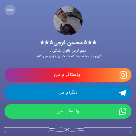
✭✯✰محسن فرجی✰✯✭
مهم ترین قانون زندگی :
کاری رو انجام بده که حالت رو خوب می کنه...
اینستاگرام من
تلگرام من
واتساپ من