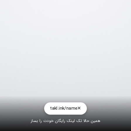
takl.ink/name
همین حالا تک لینک رایگان خودت را بساز