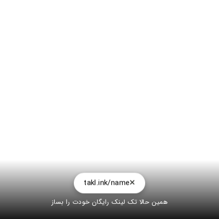
takl.ink/name
همین حالا تک لینک رایگان خودت را بساز