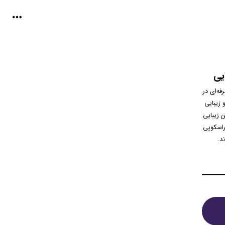
یی
ه‌ای در
 زیبایی
ن زیبایی
راسکوپی
د.