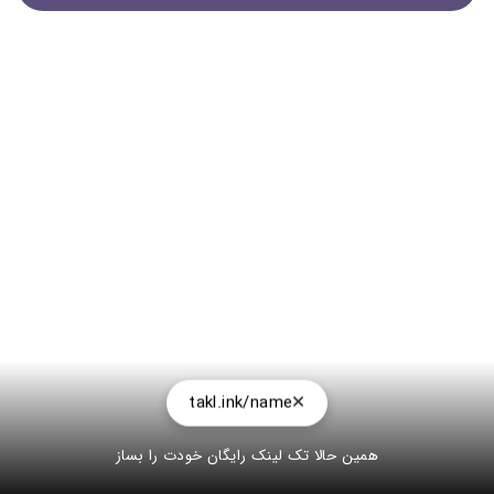
takl.ink/name
همین حالا تک لینک رایگان خودت را بساز