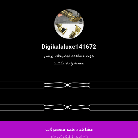
Digikalaluxe141672
جهت مشاهده توضیحات بیشتر
صفحه را بالا بکشید
مشاهده همه محصولات
👈 اینجا کـلیک کن 👉 