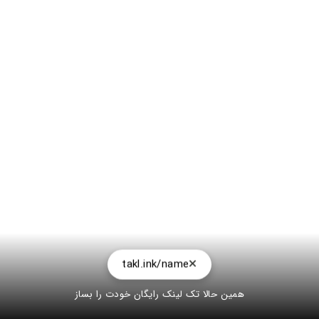
takl.ink/name
همین حالا تک لینک رایگان خودت را بساز