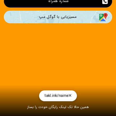
شماره همراه 
مسیریابی با گوگل مپ
takl.ink/name
همین حالا تک لینک رایگان خودت را بساز