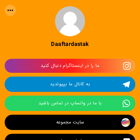
Daaftardastak
ما را در اینستاگرام دنبال کنید
به کانال ما بپیوندید
با ما در واتساپ در تماس باشید
سایت مجموعه