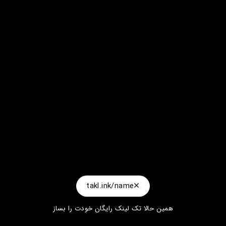
takl.ink/name
همین حالا تک لینک رایگان خودت را بساز