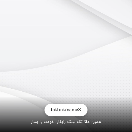
takl.ink/name
همین حالا تک لینک رایگان خودت را بساز