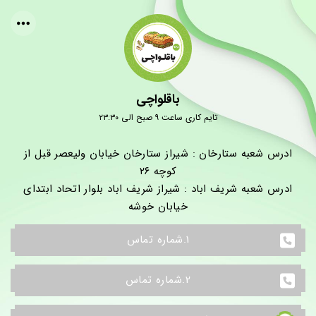
باقلواچی
تایم کاری ساعت ۹ صبح الی ۲۳:۳۰
ادرس شعبه ستارخان : شیراز ستارخان خیابان ولیعصر قبل از
کوچه ۲۶
ادرس شعبه شریف اباد : شیراز شریف اباد بلوار اتحاد ابتدای
خیابان خوشه
1.شماره تماس
2.شماره تماس