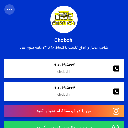
Chobchi
طراحی مونتاژ و اجرای کابینت با اقساط 18 تا 24 ماهه بدون سود
09120695224
chobchi
09120695224
chobchi
من را در اینستاگرام دنبال کنید
با من در واتساپ تماس بگیرید