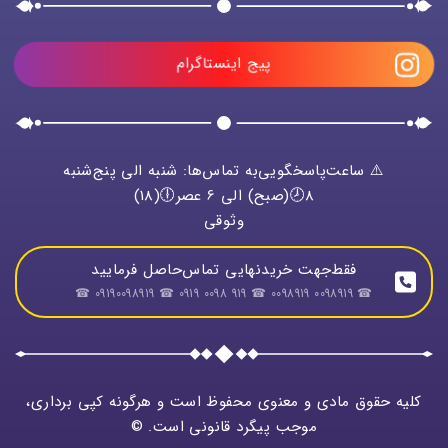
پیج اینستاگرام
⚠️ ساعت‌پاسخگویی‌به تماس‌ها: شنبه الی پنج‌شنبه
8🕗(صبح) الی 6 عصر🕕(18)
وثوقی
فقط‌جهت خریدنهایی تماس‌حاصل فرمایید
☎ 0098919 0098919 ☎ 919 0098 0919 ☎ 09190098919 ☎
کلیه حقوق مادی و معنوی محفوظ است و هرگونه کپی برداری،
موجب پیگرد قانونی است. ©