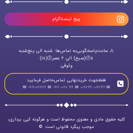
پیج اینستاگرام
⚠️ ساعت‌پاسخگویی‌به تماس‌ها: شنبه الی پنج‌شنبه
8🕗(صبح) الی 6 عصر🕕(18)
وثوقی
فقط‌جهت خریدنهایی تماس‌حاصل فرمایید
☎ 0098919 0098919 ☎ 919 0098 0919 ☎ 09190098919 ☎
کلیه حقوق مادی و معنوی محفوظ است و هرگونه کپی برداری،
موجب پیگرد قانونی است. ©