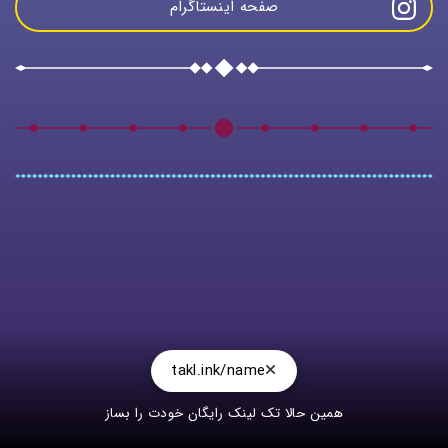
صفحه اینستاگرام
takl.ink/name
همین حالا تک لینک رایگان خودت را بساز