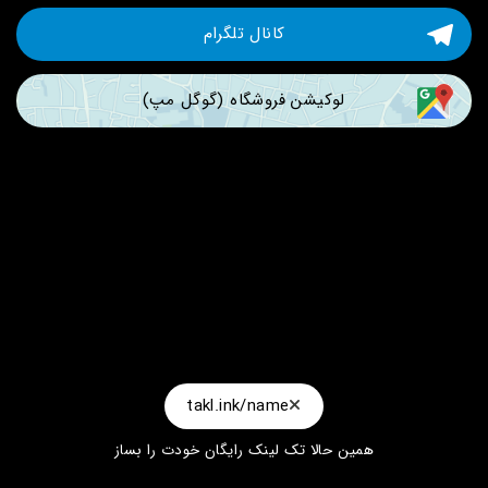
کانال تلگرام
لوکیشن فروشگاه (گوگل مپ)
takl.ink/name
همین حالا تک لینک رایگان خودت را بساز