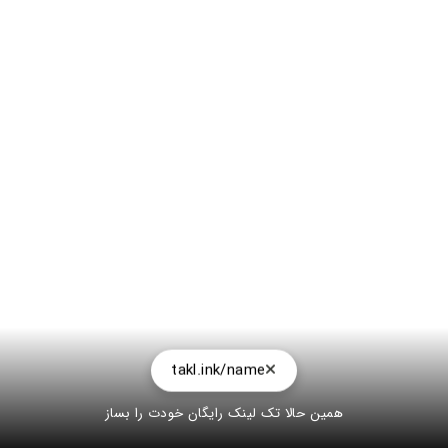
takl.ink/name
همین حالا تک لینک رایگان خودت را بساز