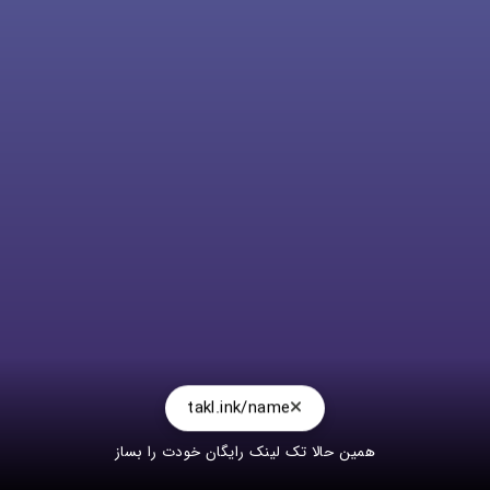
takl.ink/name
همین حالا تک لینک رایگان خودت را بساز