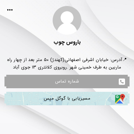
باروس چوب
📍آدرس: خیابان اشرفی اصفهانی(کهندژ) ۵۰ متر بعد از چهار راه
ماربین به طرف خمینی شهر .روبروی کلانتری ۱۳ جوی آباد
شماره تماس
مسیریابی با گوگل مپس