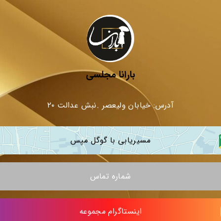
بارانا مجلسی
آدرس: خیابان ولیعصر .نبش عدالت ۲۰
مسیریابی با گوگل مپس
شماره تماس
اینستاگرام مجموعه