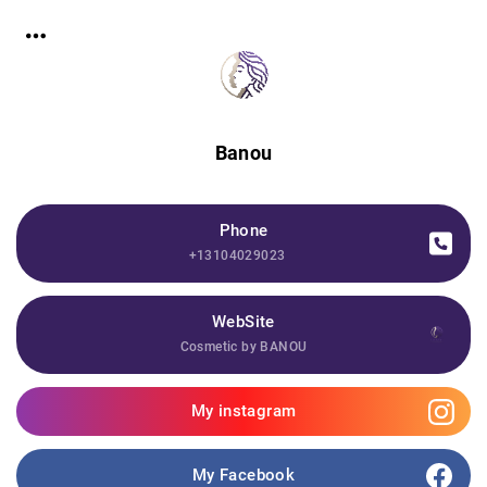
Banou
Phone
+13104029023
WebSite
Cosmetic by BANOU
My instagram
My Facebook