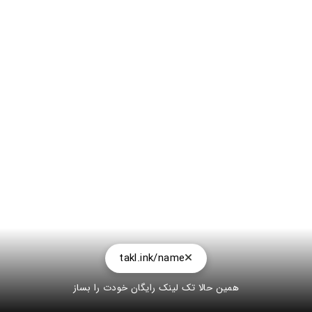
takl.ink/name
همین حالا تک لینک رایگان خودت را بساز