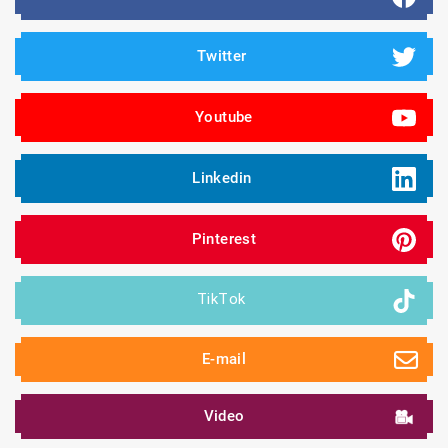
Twitter 
Youtube
Linkedin 
Pinterest
 TikTok
E-mail
Video