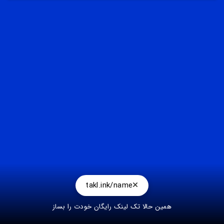
پس از ارسال فرم آزمون شما قادر خواهید بود اطلاعات زیر را
داشته باشید
1- نمره آزمون
2- پاسخ های صحیح
3- پاسخ های اشتباه
takl.ink/name
همین حالا تک لینک رایگان خودت را بساز