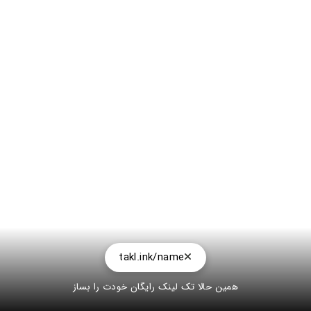
takl.ink/name
همین حالا تک لینک رایگان خودت را بساز