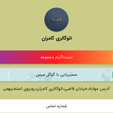
اتوگالری کامران
اینستاگرام مجموعه
مسیریابی با گوگل مپس
آدرس: مهاباد:خیابان قاضی،اتوگالری کامران،روبروی استخربهمن
شماره تماس